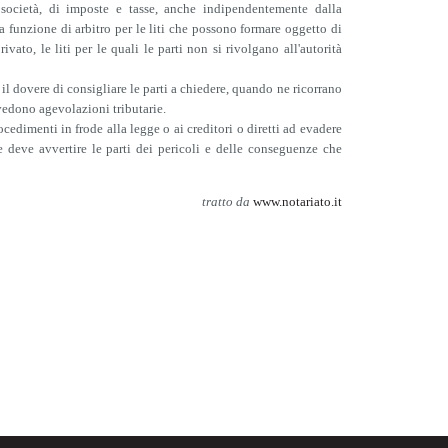
i società, di imposte e tasse, anche indipendentemente dalla
la funzione di arbitro per le liti che possono formare oggetto di
to, le liti per le quali le parti non si rivolgano all'autorità
a il dovere di consigliare le parti a chiedere, quando ne ricorrano
vedono agevolazioni tributarie.
ocedimenti in frode alla legge o ai creditori o diretti ad evadere
 e deve avvertire le parti dei pericoli e delle conseguenze che
tratto da
www.notariato.it