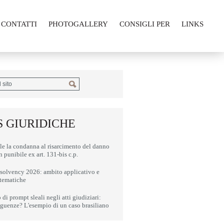
CONTATTI
PHOTOGALLERY
CONSIGLI PER
LINKS
 GIURIDICHE
le la condanna al risarcimento del danno
n punibile ex art. 131-bis c.p.
nsolvency 2026: ambito applicativo e
stematiche
di prompt sleali negli atti giudiziari:
guenze? L'esempio di un caso brasiliano