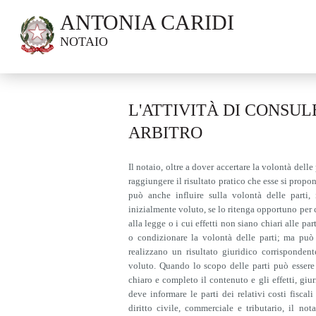
ANTONIA CARIDI
NOTAIO
L'ATTIVITÀ DI CONSUL
ARBITRO
Il notaio, oltre a dover accertare la volontà delle 
raggiungere il risultato pratico che esse si prop
può anche influire sulla volontà delle parti,
inizialmente voluto, se lo ritenga opportuno per c
alla legge o i cui effetti non siano chiari alle par
o condizionare la volontà delle parti; ma può s
realizzano un risultato giuridico corrisponde
voluto. Quando lo scopo delle parti può essere
chiaro e completo il contenuto e gli effetti, giur
deve informare le parti dei relativi costi fiscal
diritto civile, commerciale e tributario, il nota