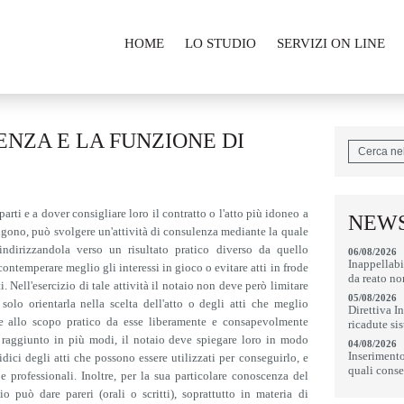
HOME
LO STUDIO
SERVIZI ON LINE
ENZA E LA FUNZIONE DI
parti e a dover consigliare loro il contratto o l'atto più idoneo a
NEWS
ongono, può svolgere un'attività di consulenza mediante la quale
 indirizzandola verso un risultato pratico diverso da quello
06/08/2026
Inappellabi
ontemperare meglio gli interessi in gioco o evitare atti in frode
da reato no
ti. Nell'esercizio di tale attività il notaio non deve però limitare
05/08/2026
olo orientarla nella scelta dell'atto o degli atti che meglio
Direttiva I
nte allo scopo pratico da esse liberamente e consapevolmente
ricadute si
 raggiunto in più modi, il notaio deve spiegare loro in modo
04/08/2026
Inserimento 
idici degli atti che possono essere utilizzati per conseguirlo, e
quali conse
i e professionali. Inoltre, per la sua particolare conoscenza del
io può dare pareri (orali o scritti), soprattutto in materia di