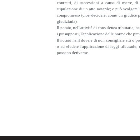
contratti, di successioni a causa di morte, d
stipulazione di un atto notarile; e può svolgere 
compromesso (cioè decidere, come un giudice priva
giudiziaria).
Il notaio, nell'attività di consulenza tributaria, h
i presupposti, l'applicazione delle norme che pre
Il notaio ha il dovere di non consigliare atti o pr
o ad eludere l'applicazione di leggi tributarie;
possono derivarne.