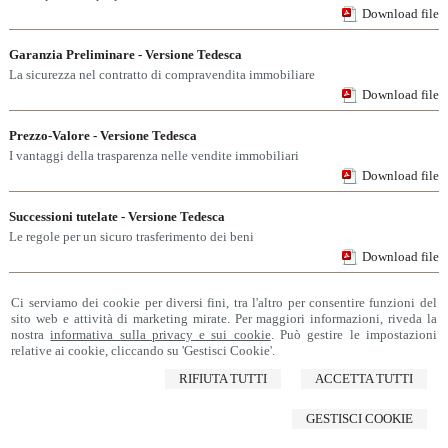
Download file
Garanzia Preliminare - Versione Tedesca
La sicurezza nel contratto di compravendita immobiliare
Download file
Prezzo-Valore - Versione Tedesca
I vantaggi della trasparenza nelle vendite immobiliari
Download file
Successioni tutelate - Versione Tedesca
Le regole per un sicuro trasferimento dei beni
Download file
Ci serviamo dei cookie per diversi fini, tra l'altro per consentire funzioni del
sito web e attività di marketing mirate. Per maggiori informazioni, riveda la
nostra
informativa sulla privacy e sui cookie
. Può gestire le impostazioni
Notaio Antonia Caridi
relative ai cookie, cliccando su 'Gestisci Cookie'.
Via Cesare Federici,1 -
Roma
,
00147
Tel e Fax:
065121378 -
065121379
RIFIUTA TUTTI
ACCETTA TUTTI
Email:
notaiocaridi@notaiocaridi.it
-
segreteria@notaiocaridi.it
| PEC:
antonia.caridi@postacertificata.notariato.it
© 2026 Copyright Studio Notarile Caridi. Tutti i diritti riservati | P.IVA 09360490586 |
GESTISCI COOKIE
Sitemap
-
Privacy
-
Cookie Policy
-
Gestisci Cookie
-
Credits