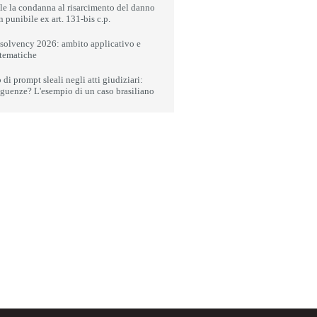
le la condanna al risarcimento del danno
n punibile ex art. 131-bis c.p.
nsolvency 2026: ambito applicativo e
stematiche
di prompt sleali negli atti giudiziari:
guenze? L'esempio di un caso brasiliano